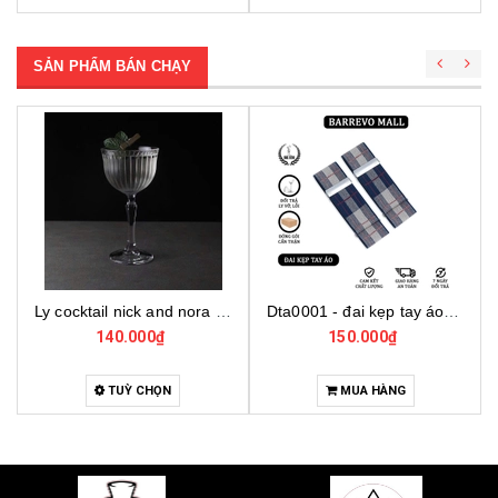
SẢN PHẨM BÁN CHẠY
Dta0001 - đai kẹp tay áo cho bartender
Bo001 - bộ dụng cụ pha chế tại nhà 7 món cơ bản
150.000₫
4.000.000₫
MUA HÀNG
MUA HÀNG