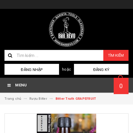
TÌM KIẾM
hoặc
ĐĂNG NHẬP
ĐĂNG KÝ
0
MENU
Trang chủ
Rượu Bitter
Bitter Truth GRAPEFRUIT