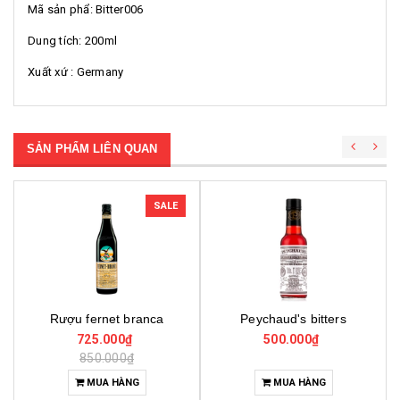
Mã sản phẩ: Bitter006
Dung tích: 200ml
Xuất xứ : Germany
SẢN PHẨM LIÊN QUAN
SALE
Peychaud's bitters
Bitter truth roots 100ml
500.000₫
550.000₫
730.000₫
MUA HÀNG
MUA HÀNG