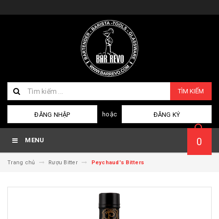
TÌM KIẾM
hoặc
ĐĂNG NHẬP
ĐĂNG KÝ
0
MENU
Trang chủ
Rượu Bitter
Peychaud's Bitters