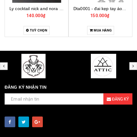
Ly cocktail nick and nora 440290, ly thủy tinh cocktail cao cấp, ly thủy tinh thổ nhĩ kỳ
Dta0001 - đai kẹp tay áo cho bartender
140.000₫
150.000₫
TUỲ CHỌN
MUA HÀNG
ĐĂNG KÝ NHẬN TIN
ĐĂNG KÝ