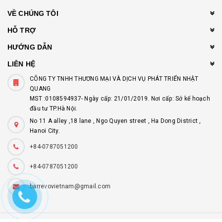
VỀ CHÚNG TÔI
HỖ TRỢ
HƯỚNG DẪN
LIÊN HỆ
CÔNG TY TNHH THƯƠNG MẠI VÀ DỊCH VỤ PHÁT TRIỂN NHẬT
QUANG
MST :0108594937- Ngày cấp: 21/01/2019. Nơi cấp: Sở kế hoạch
đầu tư TP.Hà Nội.
No 11 A alley ,18 lane , Ngo Quyen street , Ha Dong District ,
Hanoi City.
+84-0787051200
+84-0787051200
barrevovietnam@gmail.com