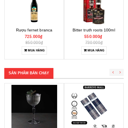
fernet branca
Bitter truth roots 100ml
Bitter t
725.000₫
550.000₫
550.
850.000₫
730.000₫
730.
MUA HÀNG
MUA HÀNG
MUA
SẢN PHẨM BÁN CHẠY