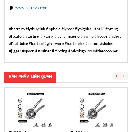
🏠
www.barrevo.com
#barrevo #lythuytinh #lyphale #lyrock #lyhighball #lytiki #lymug
#lycafe #lytasting #lyvang #lychampagne #lywine #lybeer #lyshot
#FrutfJuice #bartool #glassware #bartender #icetool #shaker
#jigger #spoon #strainer #mixxing #MixologyTools #dercopouer
SẢN PHẨM LIÊN QUAN