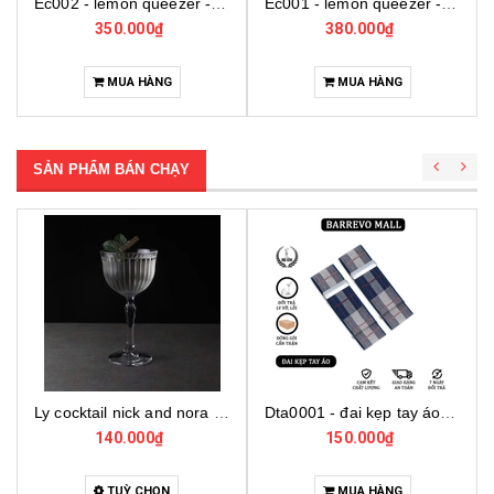
Ec002 - lemon queezer - ép chanh inox cỡ trung
Ec001 - lemon queezer - ép chanh inox cỡ lớn
350.000₫
380.000₫
MUA HÀNG
MUA HÀNG
SẢN PHẨM BÁN CHẠY
Ly cocktail nick and nora 440290, ly thủy tinh cocktail cao cấp, ly thủy tinh thổ nhĩ kỳ
Dta0001 - đai kẹp tay áo cho bartender
140.000₫
150.000₫
TUỲ CHỌN
MUA HÀNG