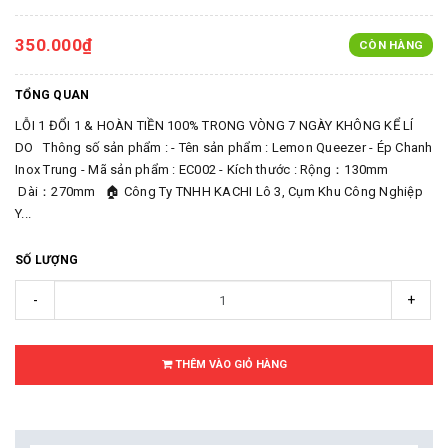
350.000₫
CÒN HÀNG
TỔNG QUAN
LỖI 1 ĐỔI 1 & HOÀN TIỀN 100% TRONG VÒNG 7 NGÀY KHÔNG KỂ LÍ
DO Thông số sản phẩm : - Tên sản phẩm : Lemon Queezer - Ép Chanh
Inox Trung - Mã sản phẩm : EC002 - Kích thước : Rộng：130mm
Dài：270mm 🏠 Công Ty TNHH KACHI Lô 3, Cụm Khu Công Nghiệp
Y...
SỐ LƯỢNG
-
+
THÊM VÀO GIỎ HÀNG