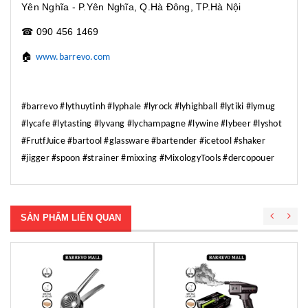
Yên Nghĩa - P.Yên Nghĩa, Q.Hà Đông, TP.Hà Nội
☎
090 456 1469
🏠
www.barrevo.com
#barrevo #lythuytinh #lyphale #lyrock #lyhighball #lytiki #lymug
#lycafe #lytasting #lyvang #lychampagne #lywine #lybeer #lyshot
#FrutfJuice #bartool #glassware #bartender #icetool #shaker
#jigger #spoon #strainer #mixxing #MixologyTools #dercopouer
SẢN PHẨM LIÊN QUAN