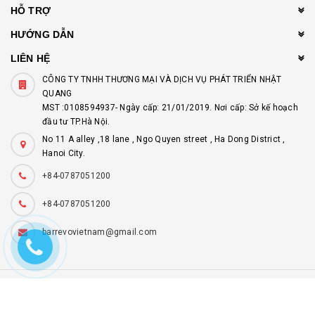
HỖ TRỢ
HƯỚNG DẪN
LIÊN HỆ
CÔNG TY TNHH THƯƠNG MẠI VÀ DỊCH VỤ PHÁT TRIỂN NHẬT
QUANG
MST :0108594937- Ngày cấp: 21/01/2019. Nơi cấp: Sở kế hoạch
đầu tư TP.Hà Nội.
No 11 A alley ,18 lane , Ngo Quyen street , Ha Dong District ,
Hanoi City.
+84-0787051200
+84-0787051200
barrevovietnam@gmail.com
© Bản quyền thuộc về
barrevo.com
Cung cấp bởi
Bizweb