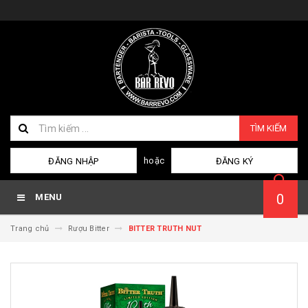
TÌM KIẾM
hoặc
ĐĂNG NHẬP
ĐĂNG KÝ
0
MENU
Trang chủ
Rượu Bitter
BITTER TRUTH NUT