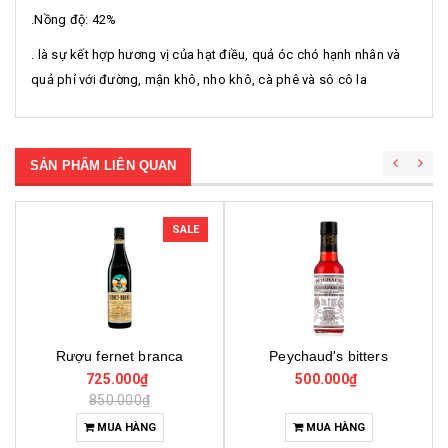
.Nồng độ: 42%
. là sự kết hợp hương vị của hạt điều, quả óc chó hạnh nhân và
quả phỉ với đường, mận khô, nho khô, cà phê và sô cô la
SẢN PHẨM LIÊN QUAN
SALE
branca
Peychaud's bitters
Bitter truth roots 1
₫
500.000₫
550.000₫
₫
730.000₫
NG
MUA HÀNG
MUA HÀNG