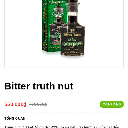
Bitter truth nut
550.000₫
730.000₫
CÒN HÀNG
TỔNG QUAN
.Dung tích:100ml .Nồng độ: 42% . là sự kết hợp hương vị của hạt điều,