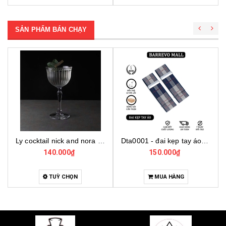
SẢN PHẨM BÁN CHẠY
Ly cocktail nick and nora 440290, ly thủy tinh cocktail cao cấp, ly thủy tinh thổ nhĩ kỳ
Dta0001 - đai kẹp tay áo cho bartender
140.000₫
150.000₫
4
TUỲ CHỌN
MUA HÀNG