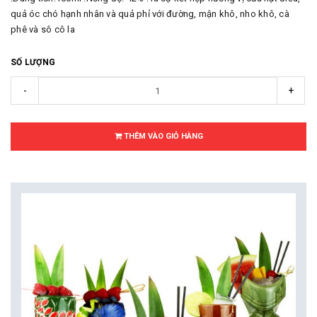
quả óc chó hạnh nhân và quả phỉ với đường, mận khô, nho khô, cà
phê và sô cô la
SỐ LƯỢNG
-
+
THÊM VÀO GIỎ HÀNG