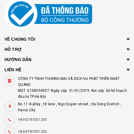
VỀ CHÚNG TÔI
HỖ TRỢ
HƯỚNG DẪN
LIÊN HỆ
CÔNG TY TNHH THƯƠNG MẠI VÀ DỊCH VỤ PHÁT TRIỂN NHẬT
QUANG
MST :0108594937- Ngày cấp: 21/01/2019. Nơi cấp: Sở kế hoạch
đầu tư TP.Hà Nội.
No 11 A alley ,18 lane , Ngo Quyen street , Ha Dong District ,
Hanoi City.
+84-0787051200
+84-0787051200