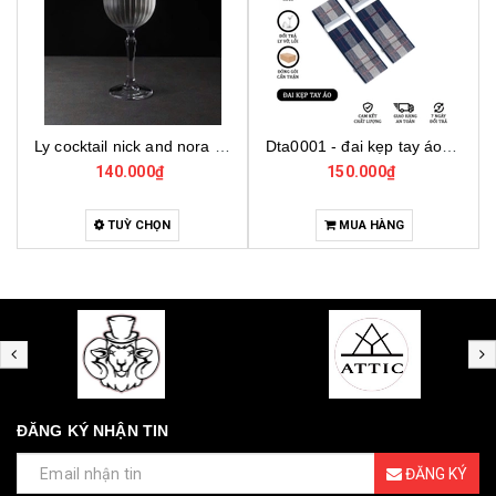
Dta0001 - đai kẹp tay áo cho bartender
Bo001 - bộ dụng cụ pha chế tại nhà 7 món cơ bản
150.000₫
4.000.000₫
MUA HÀNG
MUA HÀNG
ĐĂNG KÝ NHẬN TIN
ĐĂNG KÝ