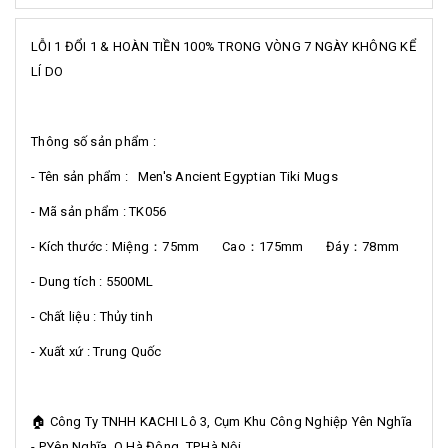
LỖI 1 ĐỔI 1 & HOÀN TIỀN 100% TRONG VÒNG 7 NGÀY KHÔNG KỂ
LÍ DO
Thông số sản phẩm :
- Tên sản phẩm : Men's Ancient Egyptian Tiki Mugs
- Mã sản phẩm : TK056
- Kích thước : Miệng：75mm Cao：175mm Đáy：78mm
- Dung tích : 5500ML
- Chất liệu : Thủy tinh
- Xuất xứ : Trung Quốc
🏠 Công Ty TNHH KACHI Lô 3, Cụm Khu Công Nghiệp Yên Nghĩa
- P.Yên Nghĩa, Q.Hà Đông, TP.Hà Nội