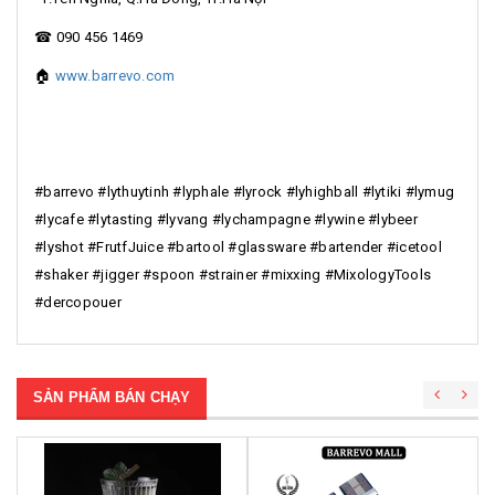
☎ 090 456 1469
🏠
www.barrevo.com
#barrevo #lythuytinh #lyphale #lyrock #lyhighball #lytiki #lymug
#lycafe #lytasting #lyvang #lychampagne #lywine #lybeer
#lyshot #FrutfJuice #bartool #glassware #bartender #icetool
#shaker #jigger #spoon #strainer #mixxing #MixologyTools
#dercopouer
SẢN PHẨM BÁN CHẠY