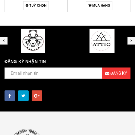
TUỲ CHỌN
MUA HÀNG
MUA
ĐĂNG KÝ NHẬN TIN
ĐĂNG KÝ