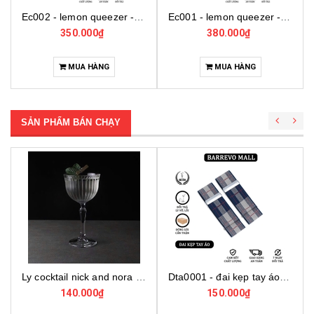
Ec002 - lemon queezer - ép chanh inox cỡ trung
Ec001 - lemon queezer - ép chanh inox cỡ lớn
Mt0030 - flavour blaster smoking gun
380.000₫
5.500.000₫
MUA HÀNG
MUA HÀNG
SẢN PHẨM BÁN CHẠY
Ly cocktail nick and nora 440290, ly thủy tinh cocktail cao cấp, ly thủy tinh thổ nhĩ kỳ
Dta0001 - đai kẹp tay áo cho bartender
140.000₫
150.000₫
4.000