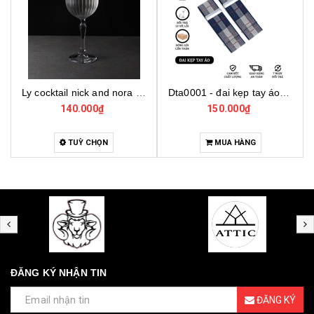
Dta0001 - đai kẹp tay áo cho bartender
Bo001 - bộ dụng cụ pha chế tại nhà 7 món cơ bản
150.000₫
4.000.000₫
MUA HÀNG
MUA HÀNG
ĐĂNG KÝ NHẬN TIN
ĐĂNG KÝ