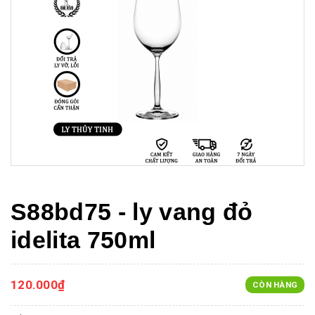
S88bd75 - ly vang đỏ
idelita 750ml
120.000₫
CÒN HÀNG