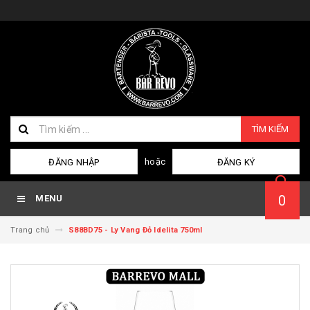
TÌM KIẾM
hoặc
ĐĂNG NHẬP
ĐĂNG KÝ
0
MENU
Trang chủ
S88BD75 - Ly Vang Đỏ Idelita 750ml