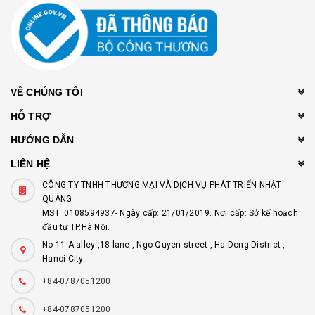
VỀ CHÚNG TÔI
HỖ TRỢ
HƯỚNG DẪN
LIÊN HỆ
CÔNG TY TNHH THƯƠNG MẠI VÀ DỊCH VỤ PHÁT TRIỂN NHẬT
QUANG
MST :0108594937- Ngày cấp: 21/01/2019. Nơi cấp: Sở kế hoạch
đầu tư TP.Hà Nội.
No 11 A alley ,18 lane , Ngo Quyen street , Ha Dong District ,
Hanoi City.
+84-0787051200
+84-0787051200