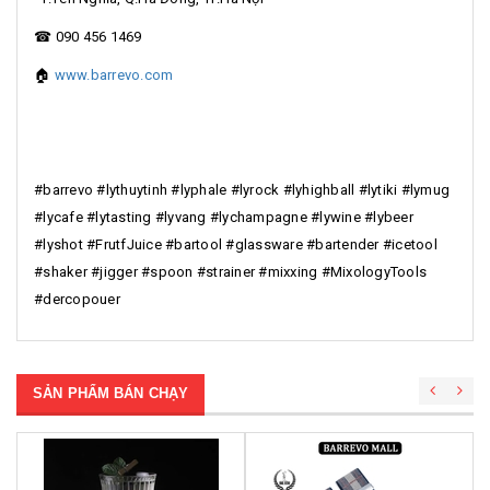
☎ 090 456 1469
🏠
www.barrevo.com
#barrevo #lythuytinh #lyphale #lyrock #lyhighball #lytiki #lymug
#lycafe #lytasting #lyvang #lychampagne #lywine #lybeer
#lyshot #FrutfJuice #bartool #glassware #bartender #icetool
#shaker #jigger #spoon #strainer #mixxing #MixologyTools
#dercopouer
SẢN PHẨM BÁN CHẠY