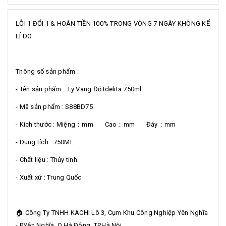
LỖI 1 ĐỔI 1 & HOÀN TIỀN 100% TRONG VÒNG 7 NGÀY KHÔNG KỂ
LÍ DO
Thông số sản phẩm :
- Tên sản phẩm : Ly Vang Đỏ Idelita 750ml
- Mã sản phẩm : S88BD75
- Kích thước : Miệng：mm Cao：mm Đáy：mm
- Dung tích : 750ML
- Chất liệu : Thủy tinh
- Xuất xứ : Trung Quốc
🏠 Công Ty TNHH KACHI Lô 3, Cụm Khu Công Nghiệp Yên Nghĩa
- P.Yên Nghĩa, Q.Hà Đông, TP.Hà Nội