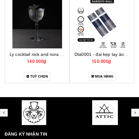
Ly cocktail nick and nora 440290, ly thủy tinh cocktail cao cấp, ly thủy tinh thổ nhĩ kỳ
Dta0001 - đai kẹp tay áo cho bartender
140.000₫
150.000₫
4
TUỲ CHỌN
MUA HÀNG
ĐĂNG KÝ NHẬN TIN