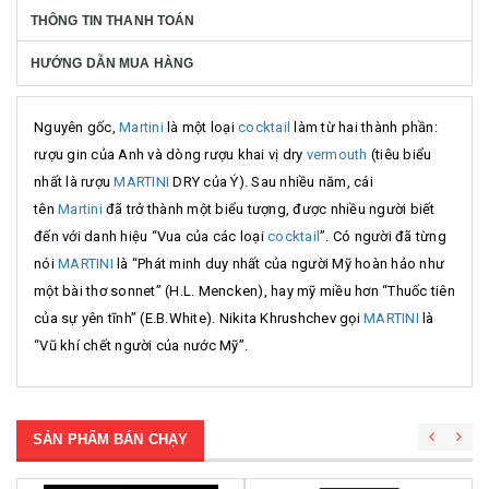
THÔNG TIN THANH TOÁN
HƯỚNG DẪN MUA HÀNG
Nguyên gốc,
Martini
là một loại
cocktail
làm từ hai thành phần:
rượu gin của Anh và dòng rượu khai vị dry
vermouth
(tiêu biểu
nhất là rượu
MARTINI
DRY của Ý). Sau nhiều năm, cái
tên
Martini
đã trở thành một biểu tượng, được nhiều người biết
đến với danh hiệu “Vua của các loại
cocktail
”. Có người đã từng
nói
MARTINI
là “Phát minh duy nhất của người Mỹ hoàn hảo như
một bài thơ sonnet” (H.L. Mencken), hay mỹ miều hơn “Thuốc tiên
của sự yên tĩnh” (E.B.White). Nikita Khrushchev gọi
MARTINI
là
“Vũ khí chết người của nước Mỹ”.
SẢN PHẨM BÁN CHẠY