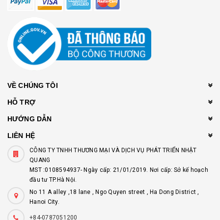
VỀ CHÚNG TÔI
HỖ TRỢ
HƯỚNG DẪN
LIÊN HỆ
CÔNG TY TNHH THƯƠNG MẠI VÀ DỊCH VỤ PHÁT TRIỂN NHẬT
QUANG
MST :0108594937- Ngày cấp: 21/01/2019. Nơi cấp: Sở kế hoạch
đầu tư TP.Hà Nội.
No 11 A alley ,18 lane , Ngo Quyen street , Ha Dong District ,
Hanoi City.
+84-0787051200