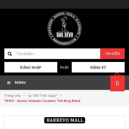
TÌM KIẾM
hoặc
ĐĂNG NHẬP
ĐĂNG KÝ
0
MENU
Trang chủ
Ly TIKI "TiKi Cups"
TK012 - Easter Islander Ceramic Tiki Mug Black