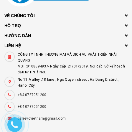
VỀ CHÚNG TÔI
HỖ TRỢ
HƯỚNG DẪN
LIÊN HỆ
CÔNG TY TNHH THƯƠNG MẠI VÀ DỊCH VỤ PHÁT TRIỂN NHẬT
QUANG
MST :0108594937- Ngày cấp: 21/01/2019. Nơi cấp: Sở kế hoạch
đầu tư TP.Hà Nội.
No 11 A alley ,18 lane , Ngo Quyen street , Ha Dong District ,
Hanoi City.
+84-0787051200
+84-0787051200
barrevovietnam@gmail.com