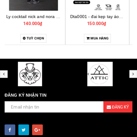
Dta0001 - đai kẹp tay áo cho bartender
Bo001 - bộ dụng cụ pha chế tại nhà 7 món cơ bản
150.000₫
4.000.000₫
MUA HÀNG
MUA HÀNG
ĐĂNG KÝ NHẬN TIN
ĐĂNG KÝ