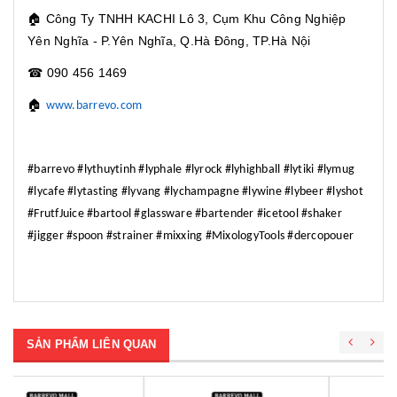
🏠
Công Ty TNHH KACHI Lô 3, Cụm Khu Công Nghiệp
Yên Nghĩa - P.Yên Nghĩa, Q.Hà Đông, TP.Hà Nội
☎
090 456 1469
🏠
www.barrevo.com
#barrevo #lythuytinh #lyphale #lyrock #lyhighball #lytiki #lymug
#lycafe #lytasting #lyvang #lychampagne #lywine #lybeer #lyshot
#FrutfJuice #bartool #glassware #bartender #icetool #shaker
#jigger #spoon #strainer #mixxing #MixologyTools #dercopouer
SẢN PHẨM LIÊN QUAN