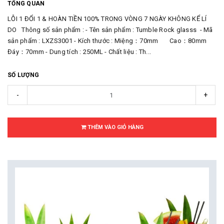
TỔNG QUAN
LỖI 1 ĐỔI 1 & HOÀN TIỀN 100% TRONG VÒNG 7 NGÀY KHÔNG KỂ LÍ
DO Thông số sản phẩm : - Tên sản phẩm : Tumble Rock glasss - Mã
sản phẩm : LXZS3001 - Kích thước : Miệng：70mm Cao：80mm
Đáy：70mm - Dung tích : 250ML - Chất liệu : Th...
SỐ LƯỢNG
-
+
THÊM VÀO GIỎ HÀNG