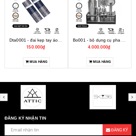
Dta0001 - đai kẹp tay áo cho bartender
Bo001 - bộ dụng cụ pha chế tại nhà 7 món cơ bản
150.000₫
4.000.000₫
MUA HÀNG
MUA HÀNG
ĐĂNG KÝ NHẬN TIN
ĐĂNG KÝ