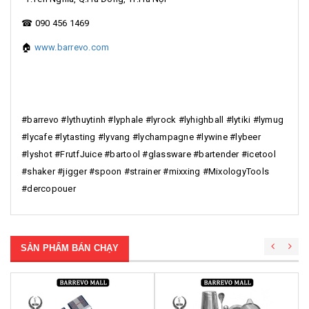
☎ 090 456 1469
🏠
www.barrevo.com
#barrevo #lythuytinh #lyphale #lyrock #lyhighball #lytiki #lymug
#lycafe #lytasting #lyvang #lychampagne #lywine #lybeer
#lyshot #FrutfJuice #bartool #glassware #bartender #icetool
#shaker #jigger #spoon #strainer #mixxing #MixologyTools
#dercopouer
SẢN PHẨM BÁN CHẠY