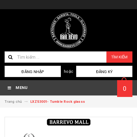
TÌM KIẾM
hoặc
ĐĂNG NHẬP
ĐĂNG KÝ
0
MENU
Trang chủ
LXZS3001- Tumble Rock glasss