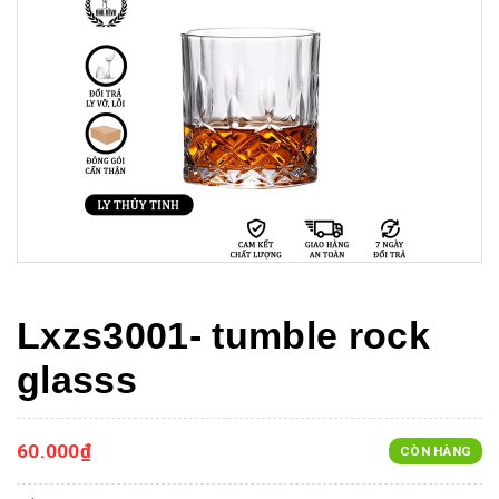
Lxzs3001- tumble rock
glasss
60.000₫
CÒN HÀNG