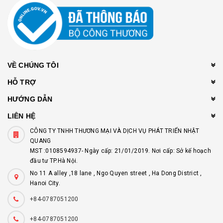
VỀ CHÚNG TÔI
HỖ TRỢ
HƯỚNG DẪN
LIÊN HỆ
CÔNG TY TNHH THƯƠNG MẠI VÀ DỊCH VỤ PHÁT TRIỂN NHẬT
QUANG
MST :0108594937- Ngày cấp: 21/01/2019. Nơi cấp: Sở kế hoạch
đầu tư TP.Hà Nội.
No 11 A alley ,18 lane , Ngo Quyen street , Ha Dong District ,
Hanoi City.
+84-0787051200
+84-0787051200