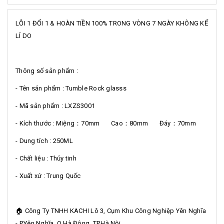
LỖI 1 ĐỔI 1 & HOÀN TIỀN 100% TRONG VÒNG 7 NGÀY KHÔNG KỂ
LÍ DO
Thông số sản phẩm :
- Tên sản phẩm : Tumble Rock glasss
- Mã sản phẩm : LXZS3001
- Kích thước : Miệng：70mm Cao：80mm Đáy：70mm
- Dung tích : 250ML
- Chất liệu : Thủy tinh
- Xuất xứ : Trung Quốc
🏠 Công Ty TNHH KACHI Lô 3, Cụm Khu Công Nghiệp Yên Nghĩa
- P.Yên Nghĩa, Q.Hà Đông, TP.Hà Nội