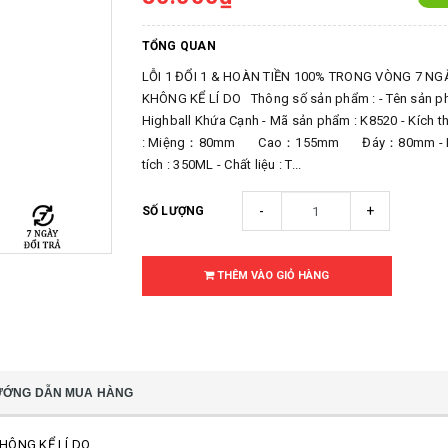
TỔNG QUAN
LỖI 1 ĐỔI 1 & HOÀN TIỀN 100% TRONG VÒNG 7 NG
KHÔNG KỂ LÍ DO Thông số sản phẩm : - Tên sản p
Highball Khứa Cạnh - Mã sản phẩm : K8520 - Kích t
: Miệng：80mm Cao：155mm Đáy：80mm - 
tích : 350ML - Chất liệu : T...
-
+
SỐ LƯỢNG
THÊM VÀO GIỎ HÀNG
ƯỚNG DẪN MUA HÀNG
KHÔNG KỂ LÍ DO