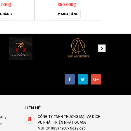
.000₫
380.000₫
35
A HÀNG
MUA HÀNG
H
LIÊN HỆ
hàng
CÔNG TY TNHH THƯƠNG MẠI VÀ DỊCH
VỤ PHÁT TRIỂN NHẬT QUANG
ên
MST :0108594937- Ngày cấp: