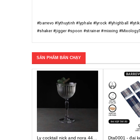
#barrevo #lythuytinh #lyphale #lyrock #lyhighball #ly
#shaker #jigger #spoon #strainer #mixxing #Mixolog
SẢN PHẨM BÁN CHẠY
Ly cocktail nick and nora 440290, ly thủy tinh cocktail cao cấp, ly thủy tinh thổ nhĩ kỳ
Dta0001 - đai kẹp tay áo cho bartender