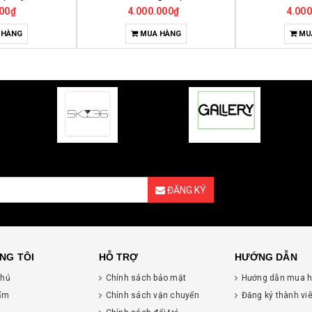
000₫
4.000.000₫
350
 HÀNG
MUA HÀNG
MU
ĐĂNG KÝ
NG TÔI
HỖ TRỢ
HƯỚNG DẪN
chủ
Chính sách bảo mật
Hướng dẫn mua 
ẩm
Chính sách vận chuyển
Đăng ký thành vi