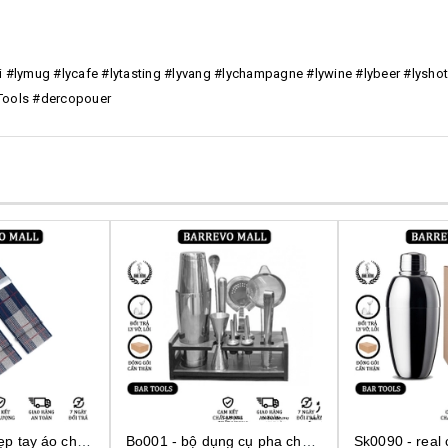
tiki #lymug #lycafe #lytasting #lyvang #lychampagne #lywine #lybeer #lysho
yTools #dercopouer
Bo001 - bộ dụng cụ pha chế tại nhà 7 món cơ bản
Sk0090 - real cocktail shaker birdy