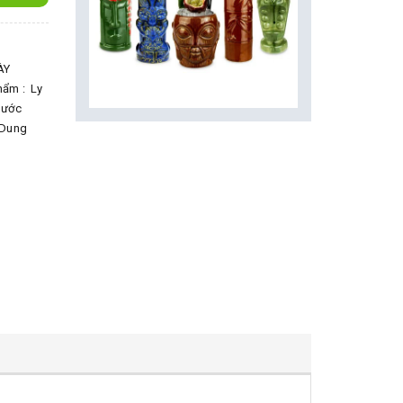
ÀY
hẩm : Ly
hước
Dung