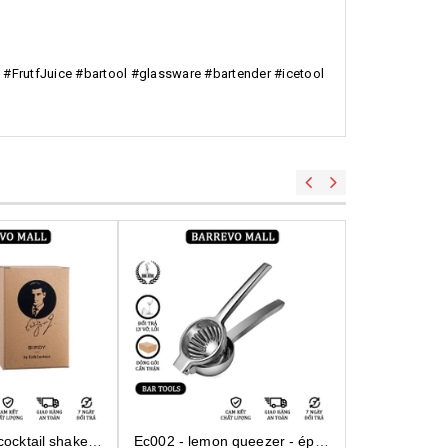
t #FrutfJuice #bartool #glassware #bartender #icetool
Ec002 - lemon queezer - ép chanh inox cỡ trung
Ec001 - lemon queezer - ép chanh inox cỡ lớn
Mt0022 -