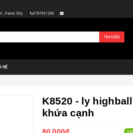
rict , Hanoi City.
0787051200
TÌM KIẾM
N HỆ
K8520 - ly highball
khứa cạnh
80.000₫
CÒ