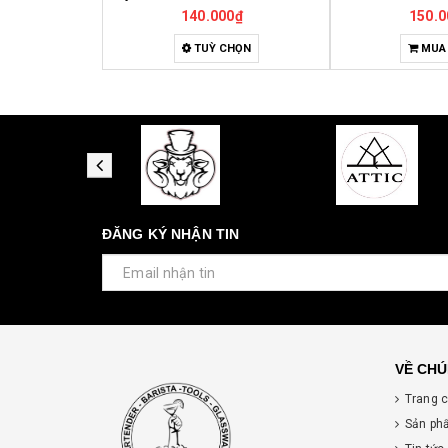
0₫
150.000₫
4.000.
CHỌN
MUA HÀNG
MUA
ĐĂNG KÝ NHẬN TIN
VỀ CHÚ
Trang 
Sản ph