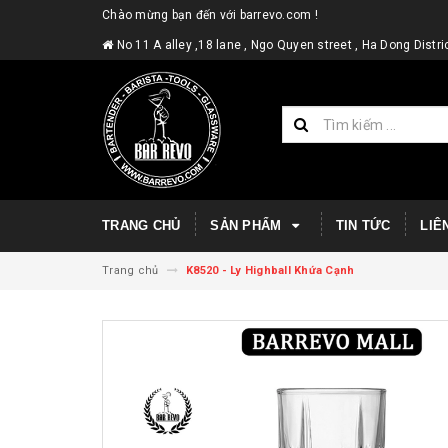
Chào mừng bạn đến với barrevo.com !
No 11 A alley ,18 lane , Ngo Quyen street , Ha Dong Dist
TRANG CHỦ
SẢN PHẨM
TIN TỨC
LIÊ
Trang chủ
K8520 - Ly Highball Khứa Cạnh