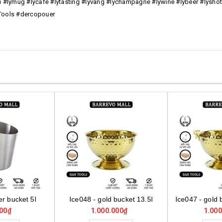
tiki #lymug #lycafe #lytasting #lyvang #lychampagne #lywine #lybeer #lysho
yTools #dercopouer
 bucket 13.5l
Ice047 - gold bucket đầu hươu 13.5l
Ice046 - sliv
000₫
1.000.000₫
800.