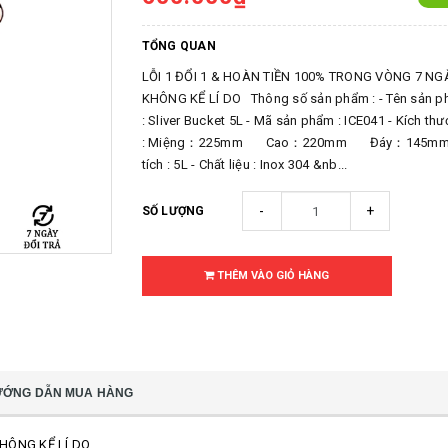
TỔNG QUAN
LỖI 1 ĐỔI 1 & HOÀN TIỀN 100% TRONG VÒNG 7 NG
KHÔNG KỂ LÍ DO Thông số sản phẩm : - Tên sản 
: Sliver Bucket 5L - Mã sản phẩm : ICE041 - Kích thư
: Miệng：225mm Cao：220mm Đáy：145mm 
tích : 5L - Chất liệu : Inox 304 &nb...
-
+
SỐ LƯỢNG
THÊM VÀO GIỎ HÀNG
ƯỚNG DẪN MUA HÀNG
KHÔNG KỂ LÍ DO