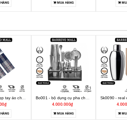
 HÀNG
MUA HÀNG
MU
Bo001 - bộ dụng cụ pha chế tại nhà 7 món cơ bản
Sk0090 - real cocktail shaker birdy
000₫
4.000.000₫
350.
 HÀNG
MUA HÀNG
MU