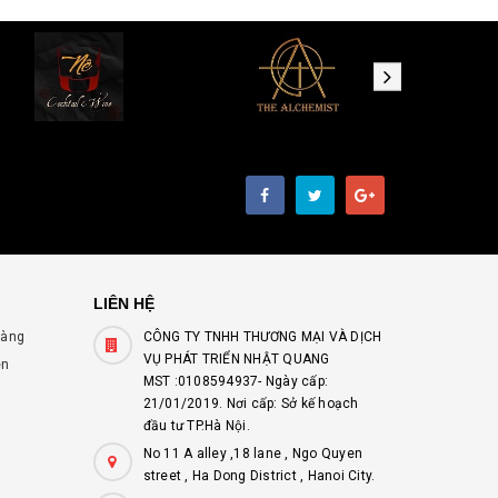
LIÊN HỆ
hàng
CÔNG TY TNHH THƯƠNG MẠI VÀ DỊCH
VỤ PHÁT TRIỂN NHẬT QUANG
ên
MST :0108594937- Ngày cấp:
21/01/2019. Nơi cấp: Sở kế hoạch
đầu tư TP.Hà Nội.
No 11 A alley ,18 lane , Ngo Quyen
street , Ha Dong District , Hanoi City.