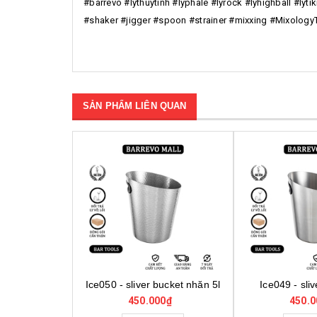
#barrevo #lythuytinh #lyphale #lyrock #lyhighball #ly
#shaker #jigger #spoon #strainer #mixxing #Mixolog
SẢN PHẨM LIÊN QUAN
bucket nhăn 5l
Ice049 - sliver bucket 5l
Ice048 - gold
0₫
450.000₫
1.000.