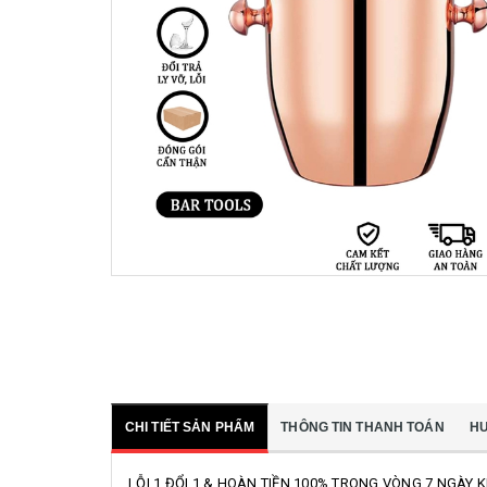
CHI TIẾT SẢN PHẨM
THÔNG TIN THANH TOÁN
H
LỖI 1 ĐỔI 1 & HOÀN TIỀN 100% TRONG VÒNG 7 NGÀY 