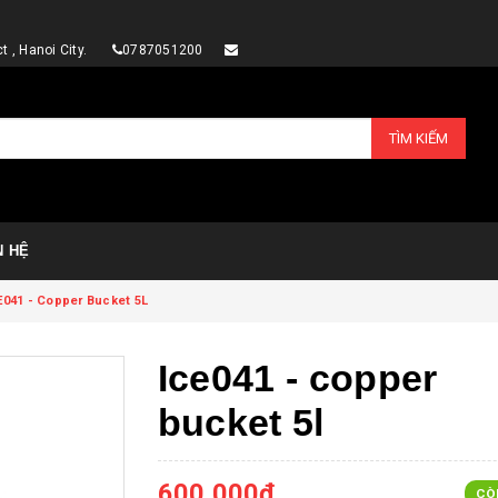
rict , Hanoi City.
0787051200
TÌM KIẾM
N HỆ
E041 - Copper Bucket 5L
Ice041 - copper
bucket 5l
600.000₫
CÒ