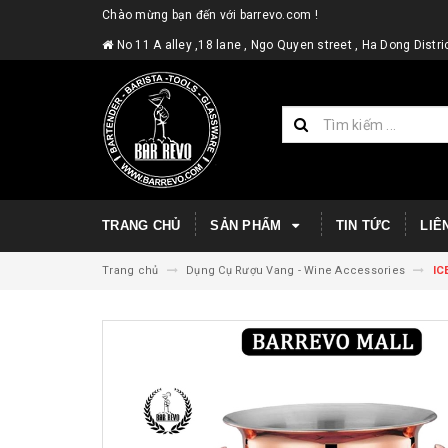
Chào mừng bạn đến với barrevo.com !
No 11 A alley ,18 lane , Ngo Quyen street , Ha Dong Dist
TRANG CHỦ
SẢN PHẨM
TIN TỨC
LIÊ
Trang chủ
Dụng Cụ Rượu Vang - Wine Accessories
IC