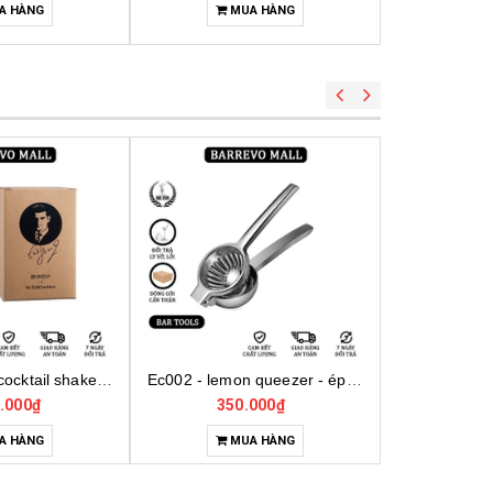
A HÀNG
MUA HÀNG
M
Ec002 - lemon queezer - ép chanh inox cỡ trung
Ec001 - lemon queezer - ép chanh inox cỡ lớn
Mt0022 - 
000₫
380.000₫
35
A HÀNG
MUA HÀNG
H