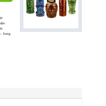
ÀY
phẩm
ớc
- Dung