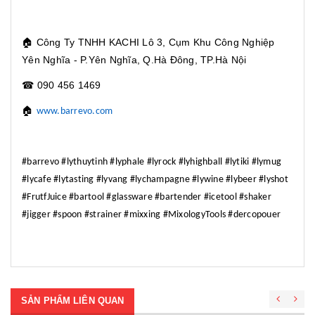
🏠
Công Ty TNHH KACHI Lô 3, Cụm Khu Công Nghiệp
Yên Nghĩa - P.Yên Nghĩa, Q.Hà Đông, TP.Hà Nội
☎
090 456 1469
🏠
www.barrevo.com
#barrevo #lythuytinh #lyphale #lyrock #lyhighball #lytiki #lymug
#lycafe #lytasting #lyvang #lychampagne #lywine #lybeer #lyshot
#FrutfJuice #bartool #glassware #bartender #icetool #shaker
#jigger #spoon #strainer #mixxing #MixologyTools #dercopouer
SẢN PHẨM LIÊN QUAN