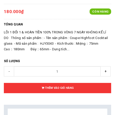
180.000₫
CÒN HÀNG
TỔNG QUAN
LỖI 1 ĐỔI 1 & HOÀN TIỀN 100% TRONG VÒNG 7 NGÀY KHÔNG KỂ LÍ
DO Thông số sản phẩm : - Tên sản phẩm : Coupe Highfoot Cocktail
glass - Mã sản phẩm : HJY3043 - Kích thước : Miệng：75mm
Cao：180mm Đáy：65mm - Dung tích...
SỐ LƯỢNG
-
+
THÊM VÀO GIỎ HÀNG