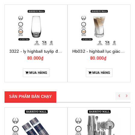
3322 - ly highball tuylip đế dày
Hb032 - highball lục giác thân soắn
80.000₫
80.000₫
MUA HÀNG
MUA HÀNG
SẢN PHẨM BÁN CHẠY