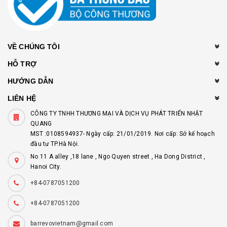
VỀ CHÚNG TÔI
HỖ TRỢ
HƯỚNG DẪN
LIÊN HỆ
CÔNG TY TNHH THƯƠNG MẠI VÀ DỊCH VỤ PHÁT TRIỂN NHẬT
QUANG
MST :0108594937- Ngày cấp: 21/01/2019. Nơi cấp: Sở kế hoạch
đầu tư TP.Hà Nội.
No 11 A alley ,18 lane , Ngo Quyen street , Ha Dong District ,
Hanoi City.
+84-0787051200
+84-0787051200
barrevovietnam@gmail.com