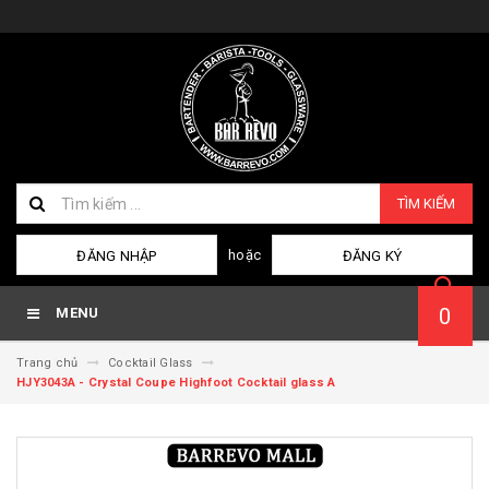
TÌM KIẾM
hoặc
ĐĂNG NHẬP
ĐĂNG KÝ
0
MENU
Trang chủ
Cocktail Glass
HJY3043A - Crystal Coupe Highfoot Cocktail glass A