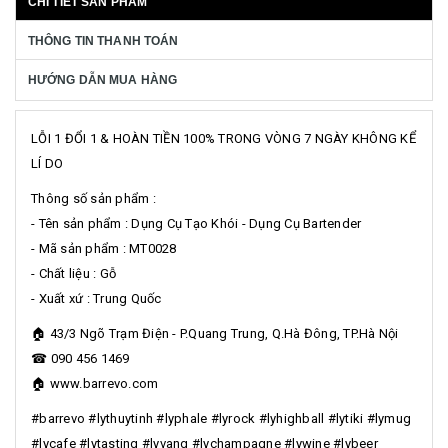
CHI TIẾT SẢN PHẨM
THÔNG TIN THANH TOÁN
HƯỚNG DẪN MUA HÀNG
LỖI 1 ĐỔI 1 & HOÀN TIỀN 100% TRONG VÒNG 7 NGÀY KHÔNG KỂ
LÍ DO
Thông số sản phẩm :
- Tên sản phẩm : Dụng Cụ Tạo Khói - Dụng Cụ Bartender
- Mã sản phẩm : MT0028
- Chất liệu : Gỗ
- Xuất xứ : Trung Quốc
🏠 43/3 Ngõ Trạm Điện - P.Quang Trung, Q.Hà Đông, TP.Hà Nội
☎ 090 456 1469
🏠 www.barrevo.com
#barrevo #lythuytinh #lyphale #lyrock #lyhighball #lytiki #lymug
#lycafe #lytasting #lyvang #lychampagne #lywine #lybeer