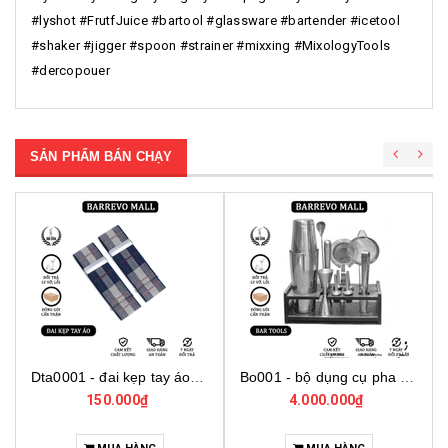
#lyshot #FrutfJuice #bartool #glassware #bartender #icetool
#shaker #jigger #spoon #strainer #mixxing #MixologyTools
#dercopouer
SẢN PHẨM BÁN CHẠY
Dta0001 - đai kẹp tay áo cho bartender
Bo001 - bộ dụng cụ pha chế tại nhà 7 món cơ bản
150.000₫
4.000.000₫