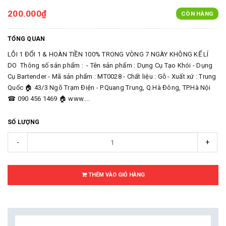
200.000₫
CÒN HÀNG
TỔNG QUAN
LỖI 1 ĐỔI 1 & HOÀN TIỀN 100% TRONG VÒNG 7 NGÀY KHÔNG KỂ LÍ
DO Thông số sản phẩm : - Tên sản phẩm : Dụng Cụ Tạo Khói - Dụng
Cụ Bartender - Mã sản phẩm : MT0028 - Chất liệu : Gỗ - Xuất xứ : Trung
Quốc 🏠 43/3 Ngõ Trạm Điện - P.Quang Trung, Q.Hà Đông, TP.Hà Nội
☎ 090 456 1469 🏠 www....
SỐ LƯỢNG
-
+
THÊM VÀO GIỎ HÀNG