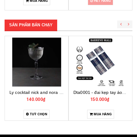
HẾT HÀNG
MUA HÀNG
SẢN PHẨM BÁN CHẠY
Dta0001 - đai kẹp tay áo cho bartender
Bo001 - bộ dụng cụ pha chế tại nhà 7 món cơ bản
150.000₫
4.000.000₫
MUA HÀNG
MUA HÀNG