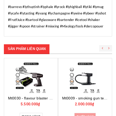
#barrevo #lythuytinh #lyphale #lyrock #lyhighball #lytiki #lymug
#lycafe #lytasting #lyvang #lychampagne #lywine #lybeer #lyshot
#FrutfJuice #bartool #glassware #bartender #icetool #shaker
#jigger #spoon #strainer #mixxing #MixologyTools #dercopouer
SẢN PHẨM LIÊN QUAN
Mt0009 - smoking gun texomes
Mt0007 - smoking gun spain
2.000.000₫
2.500.000₫