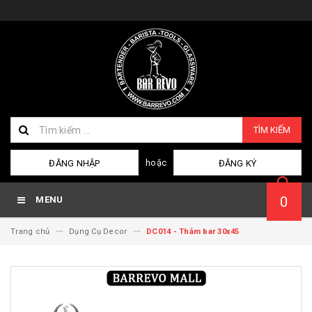
TÌM KIẾM
hoặc
ĐĂNG NHẬP
ĐĂNG KÝ
0
MENU
Trang chủ
Dụng Cụ Decor
DC014 - Thảm bar 30x45