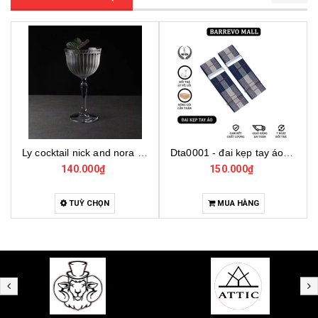
Ly cocktail nick and nora 440290, ly thủy tinh cocktail cao cấp, ly thủy tinh thổ nhĩ kỳ
Dta0001 - đai kẹp tay áo cho bartender
140.000₫
150.000₫
4
TUỲ CHỌN
MUA HÀNG