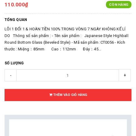
110.000₫
CÒN HÀNG
TỔNG QUAN
LỖI 1 ĐỔI 1 & HOÀN TIỀN 100% TRONG VÒNG 7 NGÀY KHÔNG KỂ LÍ
DO Thông số sản phẩm : - Tên sản phẩm : Japanese Style Highball
Round Bottom Glass (Beveled Style) - Mã sản phẩm :CT0056 - Kích
thước : Miệng：85mm Cao：112mm Đáy：45...
SỐ LƯỢNG
-
+
THÊM VÀO GIỎ HÀNG