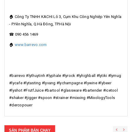
🏠 Công Ty TNHH KACHI Lô 3, Cụm Khu Công Nghiệp Yên Nghĩa
- P.Yên Nghĩa, Q.Hà Đông, TP.Hà Nội
☎ 090 456 1469
🏠
www.barrevo.com
#barrevo #lythuytinh #lyphale #lyrock #lyhighball #lytiki #lymug
#lycafe #lytasting #lyvang #lychampagne #lywine #lybeer
#lyshot #FrutfJuice #bartool #glassware #bartender #icetool
#shaker #jigger #spoon #strainer #mixxing #MixologyTools
#dercopouer
SẢN PHẨM BÁN CHẠY