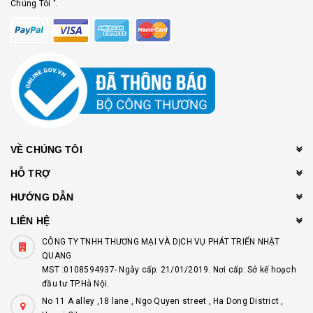
Chúng Tôi ".
VỀ CHÚNG TÔI
HỖ TRỢ
HƯỚNG DẪN
LIÊN HỆ
CÔNG TY TNHH THƯƠNG MẠI VÀ DỊCH VỤ PHÁT TRIỂN NHẬT
QUANG
MST :0108594937- Ngày cấp: 21/01/2019. Nơi cấp: Sở kế hoạch
đầu tư TP.Hà Nội.
No 11 A alley ,18 lane , Ngo Quyen street , Ha Dong District ,