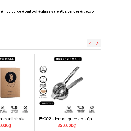
t #FrutfJuice #bartool #glassware #bartender #icetool
Sk0090 - real cocktail shaker birdy
Ec002 - lemon queezer - ép chanh inox cỡ trung
.000₫
350.000₫
38