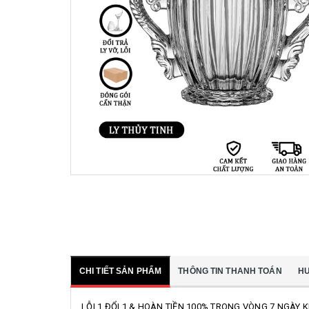
CHI TIẾT SẢN PHẨM
THÔNG TIN THANH TOÁN
H
LỖI 1 ĐỔI 1 & HOÀN TIỀN 100% TRONG VÒNG 7 NGÀY 