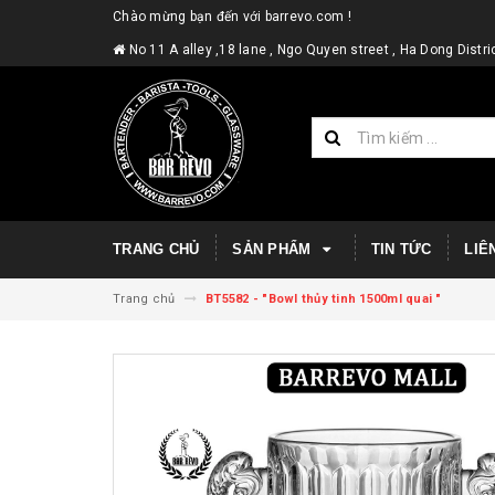
Chào mừng bạn đến với barrevo.com !
No 11 A alley ,18 lane , Ngo Quyen street , Ha Dong Dist
TRANG CHỦ
SẢN PHẨM
TIN TỨC
LIÊ
Trang chủ
BT5582 - "Bowl thủy tinh 1500ml quai "