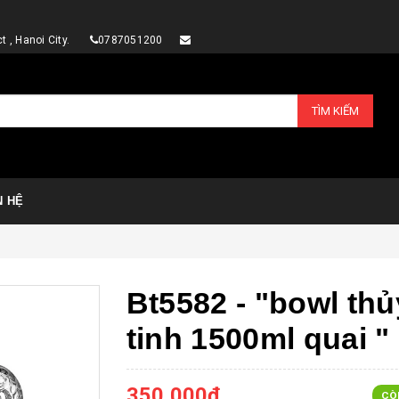
rict , Hanoi City.
0787051200
TÌM KIẾM
N HỆ
Bt5582 - "bowl thủ
tinh 1500ml quai "
350.000₫
CÒ