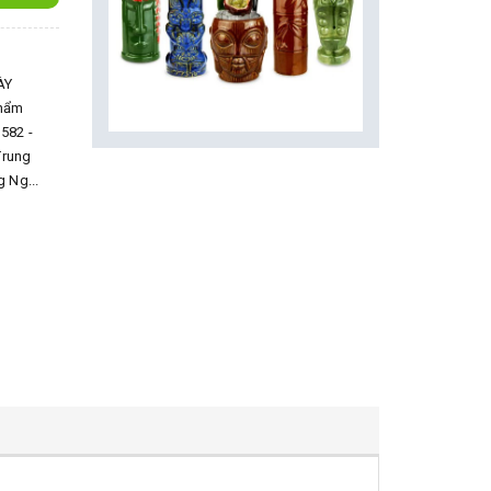
ÀY
phẩm
582 -
 Trung
 Ng...