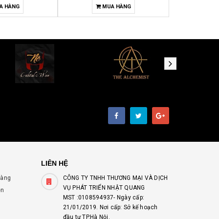
A HÀNG
MUA HÀNG
M
LIÊN HỆ
hàng
CÔNG TY TNHH THƯƠNG MẠI VÀ DỊCH
VỤ PHÁT TRIỂN NHẬT QUANG
ên
MST :0108594937- Ngày cấp:
21/01/2019. Nơi cấp: Sở kế hoạch
đầu tư TP.Hà Nội.