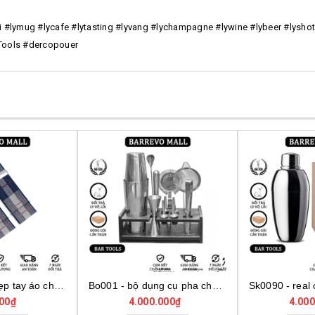
tiki #lymug #lycafe #lytasting #lyvang #lychampagne #lywine #lybeer #lysho
yTools #dercopouer
Dta0001 - đai kẹp tay áo cho bartender
Bo001 - bộ dụng cụ pha chế tại nhà 7 món cơ bản
00₫
4.000.000₫
4.000