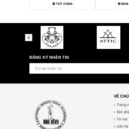
TUỲ CHỌN
MUA
ĐĂNG KÝ NHẬN TIN
VỀ CHÚ
Trang 
Sản ph
Tin tức
Liên hệ