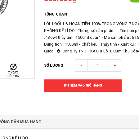
TỔNG QUAN
LỖI 1 ĐỔI 1 & HOÀN TIỀN 100% TRONG VÒNG 7 NG
KHÔNG KỂ LÍ DO Thông số sản phẩm : - Tên sản 
: "Bowl thủy tinh 1500ml quai " - Mã sản phẩm : BT5
Dung tích : 1500ml - Chất liệu : Thủy tinh - Xuất xứ :
Quốc 🏠 Công Ty TNHH KACHI Lô 3, Cụm Khu Công
-
+
SỐ LƯỢNG
THÊM VÀO GIỎ HÀNG
ƯỚNG DẪN MUA HÀNG
KHÔNG KỂ LÍ DO