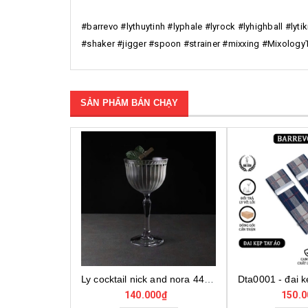
#barrevo #lythuytinh #lyphale #lyrock #lyhighball #ly
#shaker #jigger #spoon #strainer #mixxing #Mixolog
SẢN PHẨM BÁN CHẠY
Ly cocktail nick and nora 440290, ly thủy tinh cocktail cao cấp, ly thủy tinh thổ nhĩ kỳ
140.000₫
150.0