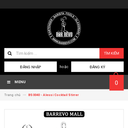
TÌM KIẾM
hoặc
ĐĂNG NHẬP
ĐĂNG KÝ
0
MENU
Trang chủ
BS0040 - Alessi Cocktail Stirrer