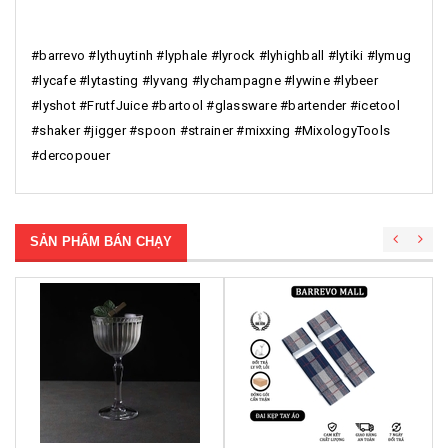
#barrevo #lythuytinh #lyphale #lyrock #lyhighball #lytiki #lymug
#lycafe #lytasting #lyvang #lychampagne #lywine #lybeer
#lyshot #FrutfJuice #bartool #glassware #bartender #icetool
#shaker #jigger #spoon #strainer #mixxing #MixologyTools
#dercopouer
SẢN PHẨM BÁN CHẠY