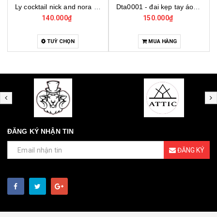
Dta0001 - đai kẹp tay áo cho bartender
Bo001 - bộ dụng cụ pha chế tại nhà 7 món cơ bản
150.000₫
4.000.000₫
MUA HÀNG
MUA HÀNG
ĐĂNG KÝ NHẬN TIN
ĐĂNG KÝ