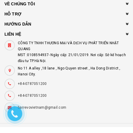
VỀ CHÚNG TÔI
HỖ TRỢ
HƯỚNG DẪN
LIÊN HỆ
CÔNG TY TNHH THƯƠNG MẠI VÀ DỊCH VỤ PHÁT TRIỂN NHẬT
QUANG
MST :0108594937- Ngày cấp: 21/01/2019. Nơi cấp: Sở kế hoạch
đầu tư TP.Hà Nội.
No 11 A alley ,18 lane , Ngo Quyen street , Ha Dong District ,
Hanoi City.
+84-0787051200
+84-0787051200
barrevovietnam@gmail.com
© Bản quyền thuộc về
barrevo.com