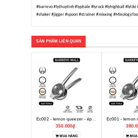
#barrevo #lythuytinh #lyphale #lyrock #lyhighball #lytik
#shaker #jigger #spoon #strainer #mixxing #MixologyTo
SẢN PHẨM LIÊN QUAN
Ec002 - lemon queezer - ép chanh inox cỡ trung
Ec001 - lemon queezer - ép chanh inox cỡ lớn
0₫
380.000₫
5.500.
HÀNG
MUA HÀNG
MUA