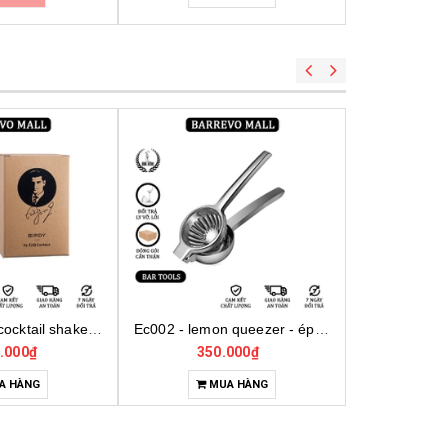
Ec002 - lemon queezer - ép chanh inox cỡ trung
Ec001 - lemon queezer - ép chanh inox cỡ lớn
Mt0022 - 
000₫
380.000₫
35
A HÀNG
MUA HÀNG
H