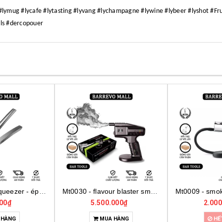
i #lymug #lycafe #lytasting #lyvang #lychampagne #lywine #lybeer #lyshot #Fr
ols #dercopouer
Mt0030 - flavour blaster smoking gun
Mt0009 - smoking gun texomes
Mt0007 - smo
000₫
2.000.000₫
2.500
 HÀNG
HẾT HÀNG
MU