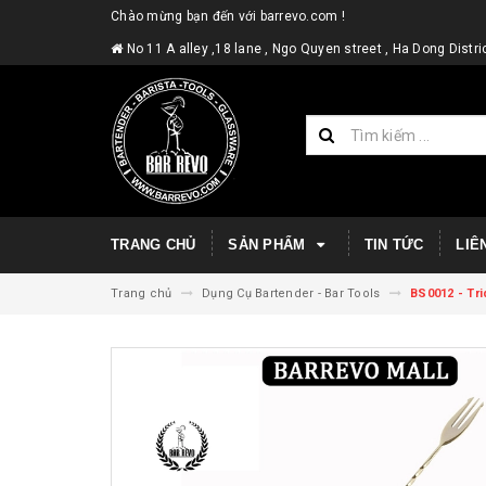
Chào mừng bạn đến với barrevo.com !
No 11 A alley ,18 lane , Ngo Quyen street , Ha Dong Dist
TRANG CHỦ
SẢN PHẨM
TIN TỨC
LIÊ
Trang chủ
Dụng Cụ Bartender - Bar Tools
BS0012 - Tr