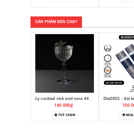
SẢN PHẨM BÁN CHẠY
Ly cocktail nick and nora 440290, ly thủy tinh cocktail cao cấp, ly thủy tinh thổ nhĩ kỳ
Dta0001 - đai kẹp tay áo cho bartender
0₫
150.000₫
4.000.
HỌN
MUA HÀNG
MUA