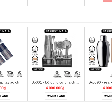
Bo001 - bộ dụng cụ pha chế tại nhà 7 món cơ bản
Sk0090 - real cocktail shaker birdy
000₫
4.000.000₫
350.
 HÀNG
MUA HÀNG
MU