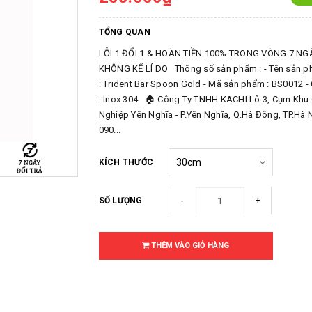
TỔNG QUAN
LỖI 1 ĐỔI 1 & HOÀN TIỀN 100% TRONG VÒNG 7 NG
KHÔNG KỂ LÍ DO Thông số sản phẩm : - Tên sản 
: Trident Bar Spoon Gold - Mã sản phẩm : BS0012 - 
: Inox 304 🏠 Công Ty TNHH KACHI Lô 3, Cụm Khu
Nghiệp Yên Nghĩa - P.Yên Nghĩa, Q.Hà Đông, TP.Hà
090...
KÍCH THƯỚC
-
+
SỐ LƯỢNG
THÊM VÀO GIỎ HÀNG