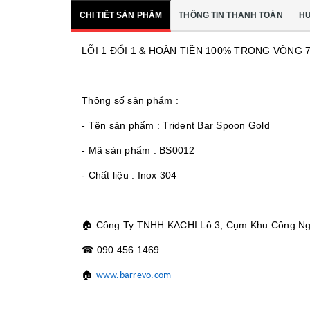
CHI TIẾT SẢN PHẨM
THÔNG TIN THANH TOÁN
H
LỖI 1 ĐỔI 1 & HOÀN TIỀN 100% TRONG VÒNG 
Thông số sản phẩm :
- Tên sản phẩm : Trident Bar Spoon Gold
- Mã sản phẩm : BS0012
- Chất liệu : Inox 304
🏠
Công Ty TNHH KACHI Lô 3, Cụm Khu Công Nghi
☎
090 456 1469
🏠
www.barrevo.com