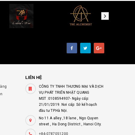
LIÊN HỆ
hàng
CÔNG TY TNHH THƯƠNG MẠI VÀ DỊCH
VỤ PHÁT TRIỂN NHẬT QUANG
ên
MST :0108594937- Ngày cấp:
21/01/2019. Nơi cấp: Sở kế hoạch
đầu tư TP.Hà Nội.
No 11 A alley ,18 lane , Ngo Quyen
street , Ha Dong District , Hanoi City.
+84-0787051200