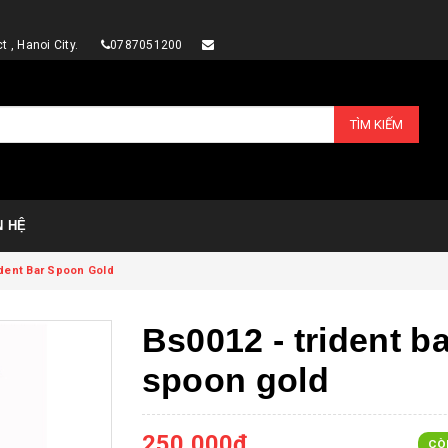
rict , Hanoi City.
0787051200
TÌM KIẾM
N HỆ
ident Bar Spoon Gold
Bs0012 - trident b
spoon gold
250.000₫
CÒ