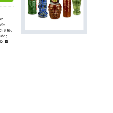
ÀY
phẩm
Chất liệu
 Công
 Nội ☎