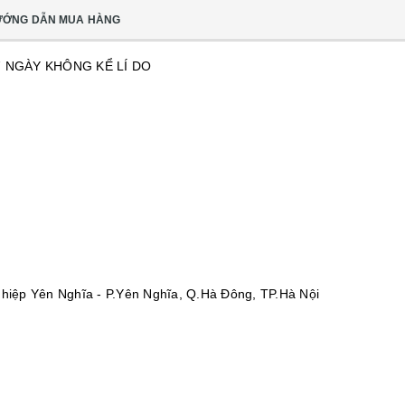
ƯỚNG DẪN MUA HÀNG
7 NGÀY KHÔNG KỂ LÍ DO
ệp Yên Nghĩa - P.Yên Nghĩa, Q.Hà Đông, TP.Hà Nội